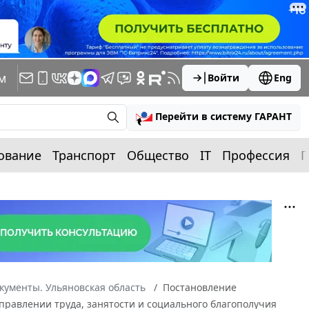
м
Войти
Eng
Перейти в систему ГАРАНТ
ование
Транспорт
Общество
IT
Профессия
П
кументы. Ульяновская область
Постановление
 управлении труда, занятости и социального благополучия