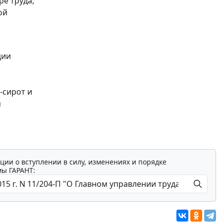
ре труда,
ой
ции
-сирот и
я
ции о вступлении в силу, изменениях и порядке
мы ГАРАНТ: