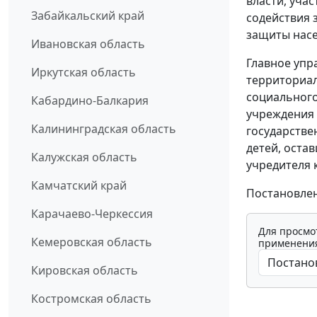
власти, уча
Забайкальский край
содействия 
защиты насе
Ивановская область
Главное упр
Иркутская область
территориал
социального
Кабардино-Балкария
учреждения 
Калининградская область
государстве
детей, оста
Калужская область
учредителя 
Камчатский край
Постановлени
Карачаево-Черкессия
Для просмо
Кемеровская область
применения
Кировская область
Костромская область