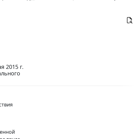
 2015 г.
ального
ствия
венной