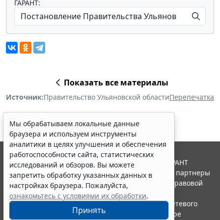
ГАРАНТ:
Показать все материалы
Источник:
Правительство Ульяновской области
Перепечатка
Мы обрабатываем локальные данные
браузера и используем инструменты
аналитики в целях улучшения и обеспечения
работоспособности сайта, статистических
© ООО "НПП "ГАРАНТ-СЕРВИС", 2026. Система ГАРАНТ
исследований и обзоров. Вы можете
выпускается с 1990 года. Компания "Гарант" и ее партнеры
запретить обработку указанных данных в
являются участниками Российской ассоциации правовой
настройках браузера. Пожалуйста,
информации ГАРАНТ.
ознакомьтесь с условиями их обработки
.
Портал ГАРАНТ.РУ зарегистрирован в качестве сетевого
Принять
издания Федеральной службой по надзору в сфере