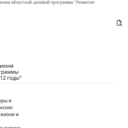
ждении областной целевой программы "Развитие
 июня
ограммы
12 годы"
уры и
нских
 жизни и
гностики,