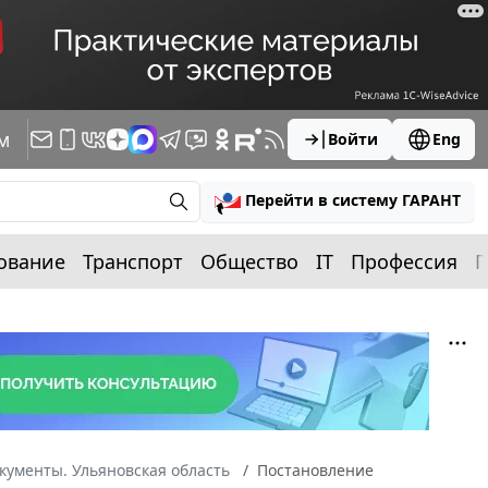
м
Войти
Eng
Перейти в систему ГАРАНТ
ование
Транспорт
Общество
IT
Профессия
П
кументы. Ульяновская область
Постановление