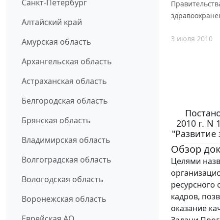
Санкт-Петербург
Правительства
здравоохранен
Алтайский край
3 июля 2010
Амурская область
Архангельская область
Астраханская область
Белгородская область
Постано
Брянская область
2010 г. N
"Развитие 
Владимирская область
Обзор до
Волгоградская область
Целями наз
организацио
Вологодская область
ресурсного 
кадров, поз
Воронежская область
оказание ка
Еврейская АО
Задачи Прог