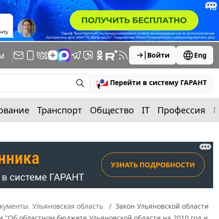
м
Войти
Eng
Перейти в систему ГАРАНТ
ование
Транспорт
Общество
IT
Профессия
П
кументы. Ульяновская область
Закон Ульяновской области
ти "Об областном бюджете Ульяновской области на 2010 год и