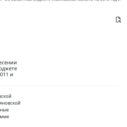
несении
юджете
011 и
вской
ьяновской
дные
умме