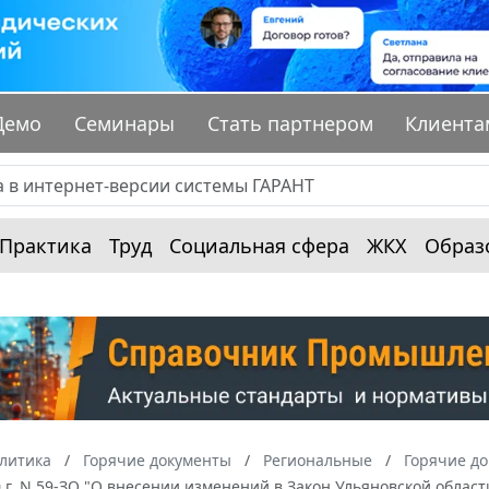
Демо
Семинары
Стать партнером
Клиента
Практика
Труд
Социальная сфера
ЖКХ
Образ
алитика
Горячие документы
Региональные
Горячие до
0 г. N 59-ЗО "О внесении изменений в Закон Ульяновской облас