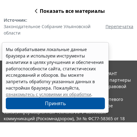
Показать все материалы
Источник:
Законодательное Собрание Ульяновской
Перепечатка
области
Мы обрабатываем локальные данные
браузера и используем инструменты
аналитики в целях улучшения и обеспечения
работоспособности сайта, статистических
© ООО "НПП "ГАРАНТ-СЕРВИС", 2026. Система ГАРАНТ
исследований и обзоров. Вы можете
выпускается с 1990 года. Компания "Гарант" и ее партнеры
запретить обработку указанных данных в
являются участниками Российской ассоциации правовой
настройках браузера. Пожалуйста,
информации ГАРАНТ.
ознакомьтесь с условиями их обработки
.
Портал ГАРАНТ.РУ зарегистрирован в качестве сетевого
Принять
издания Федеральной службой по надзору в сфере
связи,информационных технологий и массовых
коммуникаций (Роскомнадзором), Эл № ФС77-58365 от 18
июня 2014 года.
16+