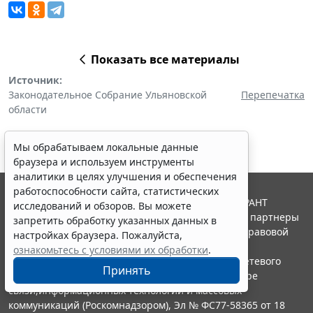
Показать все материалы
Источник:
Законодательное Собрание Ульяновской
Перепечатка
области
Мы обрабатываем локальные данные
браузера и используем инструменты
аналитики в целях улучшения и обеспечения
работоспособности сайта, статистических
© ООО "НПП "ГАРАНТ-СЕРВИС", 2026. Система ГАРАНТ
исследований и обзоров. Вы можете
выпускается с 1990 года. Компания "Гарант" и ее партнеры
запретить обработку указанных данных в
являются участниками Российской ассоциации правовой
настройках браузера. Пожалуйста,
информации ГАРАНТ.
ознакомьтесь с условиями их обработки
.
Портал ГАРАНТ.РУ зарегистрирован в качестве сетевого
Принять
издания Федеральной службой по надзору в сфере
связи,информационных технологий и массовых
коммуникаций (Роскомнадзором), Эл № ФС77-58365 от 18