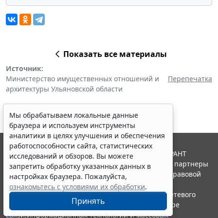
Показать все материалы
Источник:
Министерство имущественных отношений и
Перепечатка
архитектуры Ульяновской области
Мы обрабатываем локальные данные
браузера и используем инструменты
аналитики в целях улучшения и обеспечения
работоспособности сайта, статистических
© ООО "НПП "ГАРАНТ-СЕРВИС", 2026. Система ГАРАНТ
исследований и обзоров. Вы можете
выпускается с 1990 года. Компания "Гарант" и ее партнеры
запретить обработку указанных данных в
являются участниками Российской ассоциации правовой
настройках браузера. Пожалуйста,
информации ГАРАНТ.
ознакомьтесь с условиями их обработки
.
Портал ГАРАНТ.РУ зарегистрирован в качестве сетевого
Принять
издания Федеральной службой по надзору в сфере
связи,информационных технологий и массовых