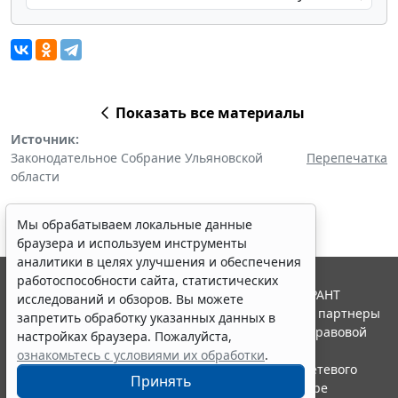
Показать все материалы
Источник:
Законодательное Собрание Ульяновской
Перепечатка
области
Мы обрабатываем локальные данные
браузера и используем инструменты
аналитики в целях улучшения и обеспечения
работоспособности сайта, статистических
© ООО "НПП "ГАРАНТ-СЕРВИС", 2026. Система ГАРАНТ
исследований и обзоров. Вы можете
выпускается с 1990 года. Компания "Гарант" и ее партнеры
запретить обработку указанных данных в
являются участниками Российской ассоциации правовой
настройках браузера. Пожалуйста,
информации ГАРАНТ.
ознакомьтесь с условиями их обработки
.
Портал ГАРАНТ.РУ зарегистрирован в качестве сетевого
Принять
издания Федеральной службой по надзору в сфере