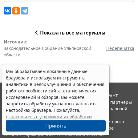
Показать все материалы
Источник:
Законодательное Собрание Ульяновской
Перепечатка
области
Мы обрабатываем локальные данные
браузера и используем инструменты
аналитики в целях улучшения и обеспечения
работоспособности сайта, статистических
© ООО "НПП "ГАРАНТ-СЕРВИС", 2026. Система ГАРАНТ
исследований и обзоров. Вы можете
выпускается с 1990 года. Компания "Гарант" и ее партнеры
запретить обработку указанных данных в
являются участниками Российской ассоциации правовой
настройках браузера. Пожалуйста,
информации ГАРАНТ.
ознакомьтесь с условиями их обработки
.
Портал ГАРАНТ.РУ зарегистрирован в качестве сетевого
Принять
издания Федеральной службой по надзору в сфере
связи,информационных технологий и массовых