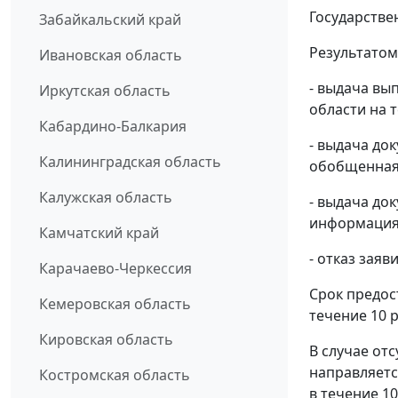
Государстве
Забайкальский край
Результатом
Ивановская область
- выдача вы
Иркутская область
области на 
Кабардино-Балкария
- выдача до
Калининградская область
обобщенная 
Калужская область
- выдача до
информация 
Камчатский край
- отказ зая
Карачаево-Черкессия
Срок предос
Кемеровская область
течение 10 
Кировская область
В случае от
направляетс
Костромская область
в течение 1