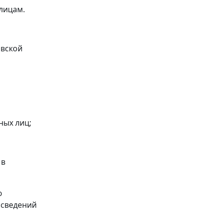
лицам.
овской
ных лиц;
 в
ю
 сведений