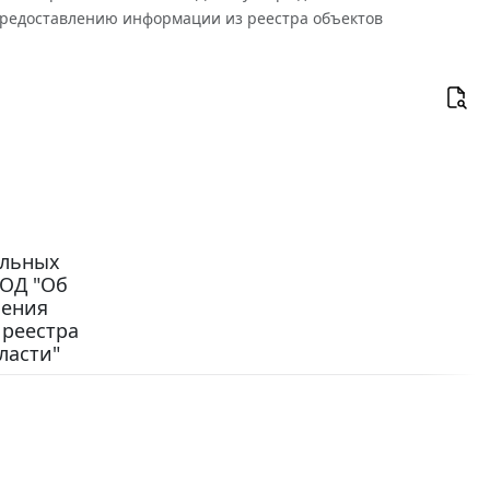
предоставлению информации из реестра объектов
ельных
ПОД "Об
ления
 реестра
ласти"