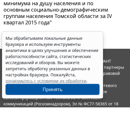
минимума на душу населения и по
основным социально-демографическим
группам населения Томской области за IV
квартал 2015 года"
Мы обрабатываем локальные данные
браузера и используем инструменты
аналитики в целях улучшения и обеспечения
работоспособности сайта, статистических
© ООО "НПП "ГАРАНТ-СЕРВИС", 2026. Система ГАРАНТ
исследований и обзоров. Вы можете
выпускается с 1990 года. Компания "Гарант" и ее партнеры
запретить обработку указанных данных в
являются участниками Российской ассоциации правовой
настройках браузера. Пожалуйста,
информации ГАРАНТ.
ознакомьтесь с условиями их обработки
.
Портал ГАРАНТ.РУ зарегистрирован в качестве сетевого
Принять
издания Федеральной службой по надзору в сфере
связи,информационных технологий и массовых
коммуникаций (Роскомнадзором), Эл № ФС77-58365 от 18
июня 2014 года.
16+
Контакты
8-800-200-88-88