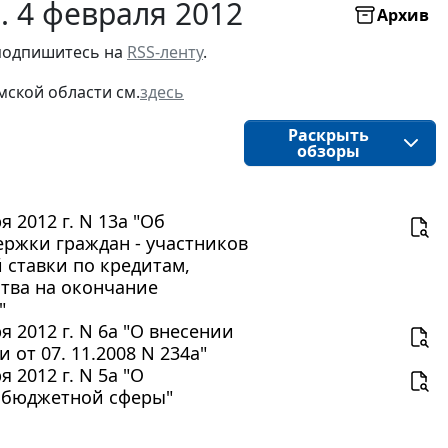
. 4 февраля 2012
Архив
подпишитесь на 
RSS-ленту
.
мской области
см.
здесь
Раскрыть
обзоры
 2012 г. N 13а "Об
ржки граждан - участников
 ставки по кредитам,
тва на окончание
"
 2012 г. N 6а "О внесении
от 07. 11.2008 N 234а"
2012 г. N 5а "О
м бюджетной сферы"