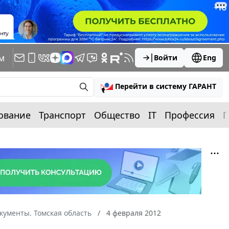
м
Войти
Eng
Перейти в систему ГАРАНТ
ование
Транспорт
Общество
IT
Профессия
П
кументы. Томская область
4 февраля 2012