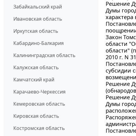
Решение Ду
Забайкальский край
Думы город
характера
Ивановская область
Постановле
поощрении
Иркутская область
Закон Томс
Кабардино-Балкария
области "О
области" (
Калининградская область
2010 г. N 3
Постановле
Калужская область
субсидии 
возмещени
Камчатский край
Решение Ду
(обнародо
Карачаево-Черкессия
Решение Ду
Думы город
Кемеровская область
расположе
Кировская область
Распоряжен
администра
Костромская область
Постановле