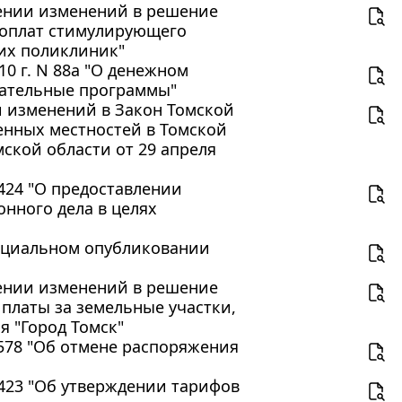
есении изменений в решение
 доплат стимулирующего
их поликлиник"
0 г. N 88а "О денежном
ательные программы"
ии изменений в Закон Томской
енных местностей в Томской
ской области от 29 апреля
 424 "О предоставлении
нного дела в целях
фициальном опубликовании
есении изменений в решение
 платы за земельные участки,
 "Город Томск"
 578 "Об отмене распоряжения
 423 "Об утверждении тарифов