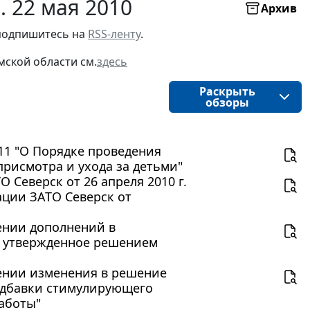
. 22 мая 2010
Архив
подпишитесь на 
RSS-ленту
.
мской области
см.
здесь
Раскрыть
обзоры
411 "О Порядке проведения
рисмотра и ухода за детьми"
 Северск от 26 апреля 2010 г.
ации ЗАТО Северск от
сении дополнений в
, утвержденное решением
есении изменения в решение
надбавки стимулирующего
аботы"