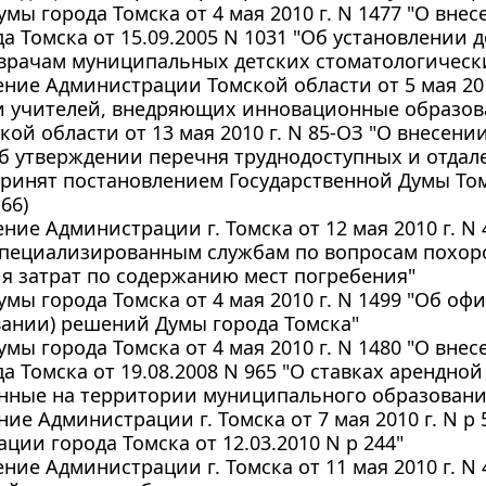
мы города Томска от 4 мая 2010 г. N 1477 "О вн
а Томска от 15.09.2005 N 1031 "Об установлении
 врачам муниципальных детских стоматологическ
ние Администрации Томской области от 5 мая 201
 учителей, внедряющих инновационные образов
кой области от 13 мая 2010 г. N 85-ОЗ "О внесен
б утверждении перечня труднодоступных и отдал
принят постановлением Государственной Думы Том
166)
ние Администрации г. Томска от 12 мая 2010 г. N
специализированным службам по вопросам похоро
я затрат по содержанию мест погребения"
мы города Томска от 4 мая 2010 г. N 1499 "Об о
вании) решений Думы города Томска"
мы города Томска от 4 мая 2010 г. N 1480 "О вн
а Томска от 19.08.2008 N 965 "О ставках арендной
нные на территории муниципального образования
ие Администрации г. Томска от 7 мая 2010 г. N р
ции города Томска от 12.03.2010 N р 244"
ние Администрации г. Томска от 11 мая 2010 г. N