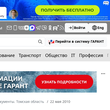
м
Войти
Eng
Перейти в систему ГАРАНТ
ование
Транспорт
Общество
IT
Профессия
П
кументы. Томская область
22 мая 2010