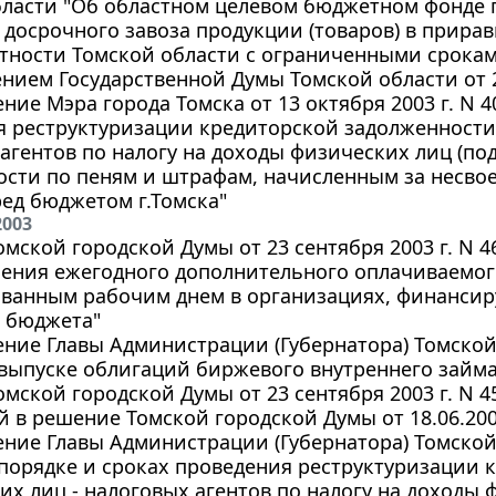
бласти "Об областном целевом бюджетном фонде 
досрочного завоза продукции (товаров) в прира
тности Томской области с ограниченными сроками
нием Государственной Думы Томской области от 25
ние Мэра города Томска от 13 октября 2003 г. N 4
я реструктуризации кредиторской задолженности
агентов по налогу на доходы физических лиц (под
сти по пеням и штрафам, начисленным за несво
ред бюджетом г.Томска"
2003
мской городской Думы от 23 сентября 2003 г. N 
ения ежегодного дополнительного оплачиваемог
ванным рабочим днем в организациях, финансиру
о бюджета"
ние Главы Администрации (Губернатора) Томской 
О выпуске облигаций биржевого внутреннего займ
мской городской Думы от 23 сентября 2003 г. N 
 в решение Томской городской Думы от 18.06.2003
ние Главы Администрации (Губернатора) Томской 
О порядке и сроках проведения реструктуризации
х лиц - налоговых агентов по налогу на доходы 