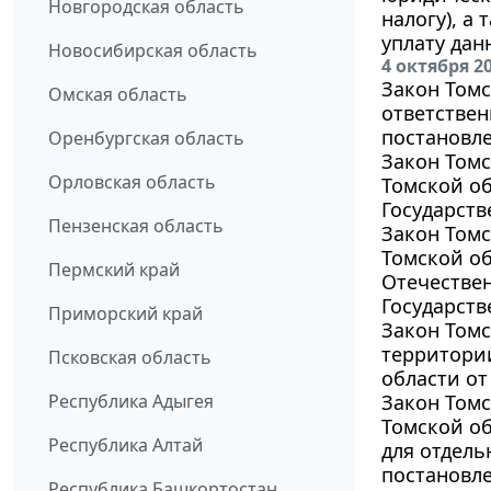
Новгородская область
налогу), а
уплату дан
Новосибирская область
4 октября 2
Закон Томс
Омская область
ответствен
постановле
Оренбургская область
Закон Томс
Орловская область
Томской об
Государств
Пензенская область
Закон Томс
Томской о
Пермский край
Отечествен
Государств
Приморский край
Закон Томс
территории
Псковская область
области от 
Республика Адыгея
Закон Томс
Томской об
Республика Алтай
для отдель
постановле
Республика Башкортостан