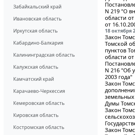
Постановле
Забайкальский край
N 219 "О в
области от 
Ивановская область
от 16.10.20
Иркутская область
18 октября 
Закон Томс
Кабардино-Балкария
Томской об
пунктов То
Калининградская область
области от 
Постановле
Калужская область
N 216 "Об 
2003 года"
Камчатский край
Закон Томс
дополнений
Карачаево-Черкессия
земельных 
Кемеровская область
Думы Томск
Закон Томс
Кировская область
сельскохоз
Государств
Костромская область
Закон Томс