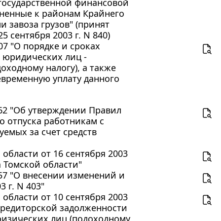
государственной финансовой
вненные к районам Крайнего
 завоза грузов" (принят
 сентября 2003 г. N 840)
07 "О порядке и сроках
 юридических лиц -
оходному налогу), а также
евременную уплату данного
462 "Об утверждении Правил
о отпуска работникам с
емых за счет средств
области от 16 сентября 2003
а Томской области"
457 "О внесении изменений и
 г. N 403"
области от 10 сентября 2003
 кредиторской задолженности
физических лиц (подоходному