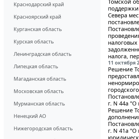
Томской о
Краснодарский край
поддержки 
Севера мес
Красноярский край
постановле
Постановле
Курганская область
проведени
Курская область
налоговых 
задолженно
Ленинградская область
налога, пе
11 октября 
Липецкая область
Решение То
предоставл
Магаданская область
ненормиро
городског
Московская область
Постановле
г. N 44а "
Мурманская область
Решение То
Ненецкий АО
дополнений
Постановле
Нижегородская область
г. N 41а "
юридически