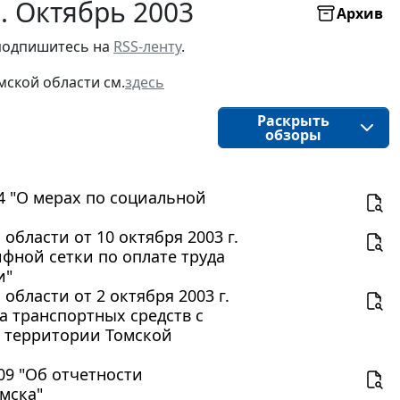
. Октябрь 2003
Архив
подпишитесь на 
RSS-ленту
.
мской области
см.
здесь
Раскрыть
обзоры
04 "О мерах по социальной
бласти от 10 октября 2003 г.
фной сетки по оплате труда
и"
бласти от 2 октября 2003 г.
а транспортных средств с
а территории Томской
09 "Об отчетности
мска"