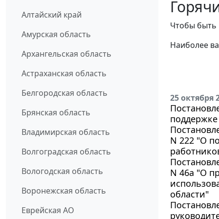
Горячи
Алтайский край
Чтобы быть 
Амурская область
Наиболее ва
Архангельская область
Астраханская область
Белгородская область
25 октября 
Постановле
Брянская область
поддержке 
Постановле
Владимирская область
N 222 "О п
работнико
Волгоградская область
Постановле
Вологодская область
N 46а "О п
использов
Воронежская область
области"
Постановле
Еврейская АО
руководит