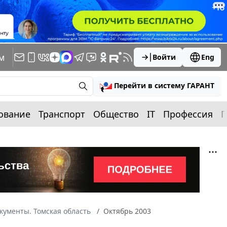
м
Войти
Eng
Перейти в систему ГАРАНТ
ование
Транспорт
Общество
IT
Профессия
П
кументы. Томская область
Октябрь 2003