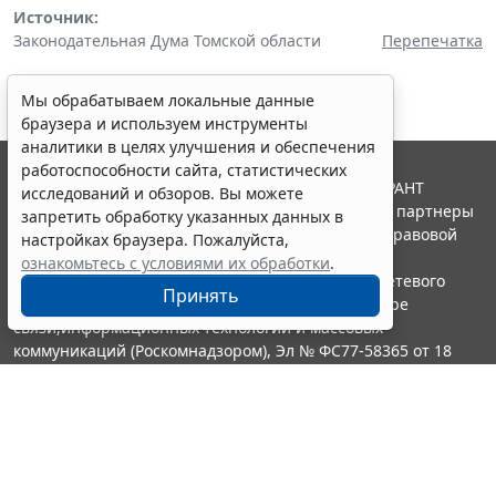
Источник:
Законодательная Дума Томской области
Перепечатка
Мы обрабатываем локальные данные
браузера и используем инструменты
аналитики в целях улучшения и обеспечения
работоспособности сайта, статистических
© ООО "НПП "ГАРАНТ-СЕРВИС", 2026. Система ГАРАНТ
исследований и обзоров. Вы можете
выпускается с 1990 года. Компания "Гарант" и ее партнеры
запретить обработку указанных данных в
являются участниками Российской ассоциации правовой
настройках браузера. Пожалуйста,
информации ГАРАНТ.
ознакомьтесь с условиями их обработки
.
Портал ГАРАНТ.РУ зарегистрирован в качестве сетевого
Принять
издания Федеральной службой по надзору в сфере
связи,информационных технологий и массовых
коммуникаций (Роскомнадзором), Эл № ФС77-58365 от 18
июня 2014 года.
16+
Контакты
8-800-200-88-88