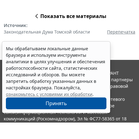
Показать все материалы
Источник:
Законодательная Дума Томской области
Перепечатка
Мы обрабатываем локальные данные
браузера и используем инструменты
аналитики в целях улучшения и обеспечения
работоспособности сайта, статистических
© ООО "НПП "ГАРАНТ-СЕРВИС", 2026. Система ГАРАНТ
исследований и обзоров. Вы можете
выпускается с 1990 года. Компания "Гарант" и ее партнеры
запретить обработку указанных данных в
являются участниками Российской ассоциации правовой
настройках браузера. Пожалуйста,
информации ГАРАНТ.
ознакомьтесь с условиями их обработки
.
Портал ГАРАНТ.РУ зарегистрирован в качестве сетевого
Принять
издания Федеральной службой по надзору в сфере
связи,информационных технологий и массовых
коммуникаций (Роскомнадзором), Эл № ФС77-58365 от 18
июня 2014 года.
16+