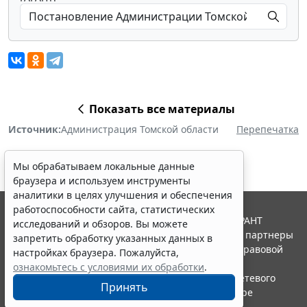
Показать все материалы
Источник:
Администрация Томской области
Перепечатка
Мы обрабатываем локальные данные
браузера и используем инструменты
аналитики в целях улучшения и обеспечения
работоспособности сайта, статистических
© ООО "НПП "ГАРАНТ-СЕРВИС", 2026. Система ГАРАНТ
исследований и обзоров. Вы можете
выпускается с 1990 года. Компания "Гарант" и ее партнеры
запретить обработку указанных данных в
являются участниками Российской ассоциации правовой
настройках браузера. Пожалуйста,
информации ГАРАНТ.
ознакомьтесь с условиями их обработки
.
Портал ГАРАНТ.РУ зарегистрирован в качестве сетевого
Принять
издания Федеральной службой по надзору в сфере
связи,информационных технологий и массовых