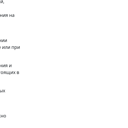
й,
ния на
нии
е или при
ния и
тоящих в
ых
жно