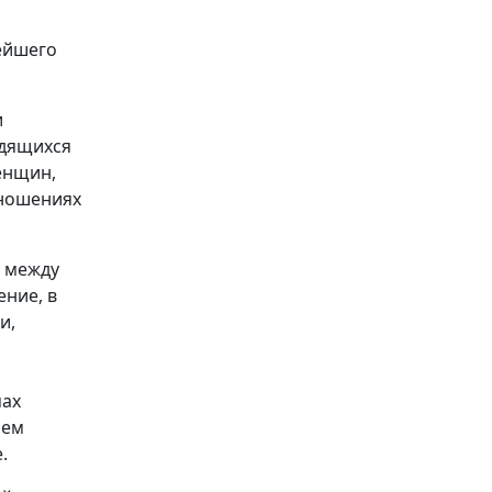
ейшего
и
одящихся
женщин,
тношениях
, между
ние, в
и,
мах
лем
.