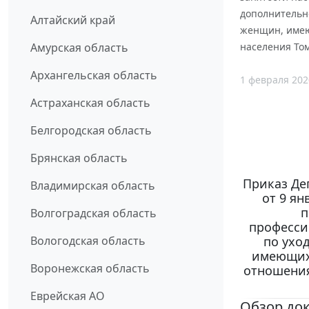
дополнительно
Алтайский край
женщин, имею
Амурская область
населения Том
Архангельская область
1 февраля 202
Астраханская область
Белгородская область
Брянская область
Приказ Де
Владимирская область
от 9 ян
п
Волгоградская область
професси
Вологодская область
по уход
имеющих 
Воронежская область
отношения
Еврейская АО
Обзор до