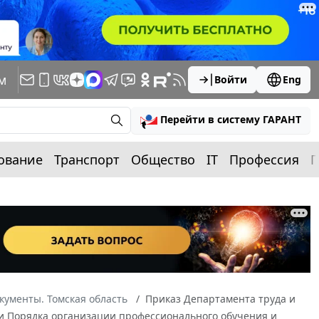
м
Войти
Eng
Перейти в систему ГАРАНТ
ование
Транспорт
Общество
IT
Профессия
П
кументы. Томская область
Приказ Департамента труда и
нии Порядка организации профессионального обучения и