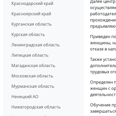
Далее центр
Краснодарский край
осуществля
Красноярский край
работодател
прохождение
Курганская область
предъявляю
Курская область
Приведен по
женщины, на
Ленинградская область
отказе в на
Липецкая область
Также устан
Магаданская область
дополнитель
трудовых от
Московская область
Определен 
Мурманская область
женщин с о
деятельност
Ненецкий АО
Обучение пр
Нижегородская область
завершаться