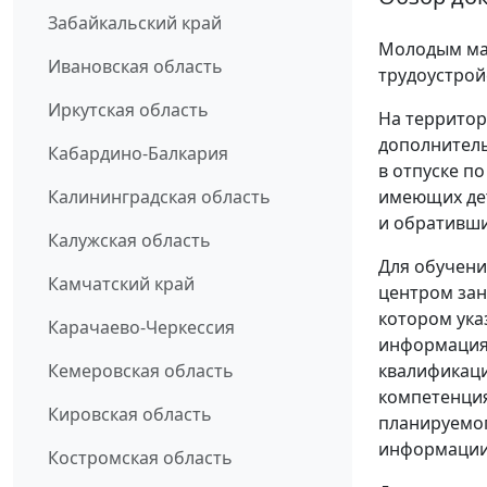
Забайкальский край
Молодым мам
Ивановская область
трудоустрой
Иркутская область
На территор
дополнител
Кабардино-Балкария
в отпуске по
Калининградская область
имеющих дет
и обративши
Калужская область
Для обучени
Камчатский край
центром зан
котором ука
Карачаево-Черкессия
информация 
Кемеровская область
квалификаци
компетенция
Кировская область
планируемог
информации
Костромская область