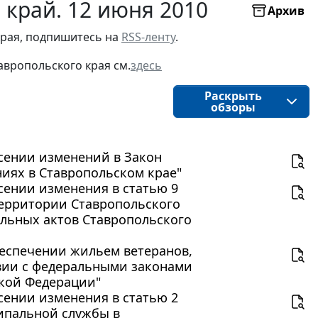
 край. 12 июня 2010
Архив
рая, подпишитесь на 
RSS-ленту
.
авропольского края
см.
здесь
Раскрыть
обзоры
несении изменений в Закон
иях в Ставропольском крае"
есении изменения в статью 9
территории Ставропольского
ельных актов Ставропольского
обеспечении жильем ветеранов,
твии с федеральными законами
ской Федерации"
есении изменения в статью 2
ипальной службы в