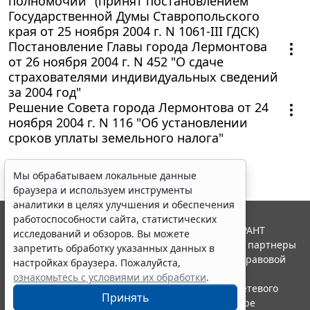
полномочий" (принят постановлением
Государственной Думы Ставропольского
края от 25 ноября 2004 г. N 1061-III ГДСК)
Постановление Главы города Лермонтова
от 26 ноября 2004 г. N 452 "О сдаче
страхователями индивидуальных сведений
за 2004 год"
Решение Совета города Лермонтова от 24
ноября 2004 г. N 116 "Об установлении
сроков уплаты земельного налога"
Мы обрабатываем локальные данные
браузера и используем инструменты
аналитики в целях улучшения и обеспечения
работоспособности сайта, статистических
© ООО "НПП "ГАРАНТ-СЕРВИС", 2026. Система ГАРАНТ
исследований и обзоров. Вы можете
выпускается с 1990 года. Компания "Гарант" и ее партнеры
запретить обработку указанных данных в
являются участниками Российской ассоциации правовой
настройках браузера. Пожалуйста,
информации ГАРАНТ.
ознакомьтесь с условиями их обработки
.
Портал ГАРАНТ.РУ зарегистрирован в качестве сетевого
Принять
издания Федеральной службой по надзору в сфере