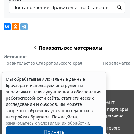
Показать все материалы
Источник:
Правительство Ставропольского края
Перепечатка
Мы обрабатываем локальные данные
браузера и используем инструменты
аналитики в целях улучшения и обеспечения
работоспособности сайта, статистических
© ООО "НПП "ГАРАНТ-СЕРВИС", 2026. Система ГАРАНТ
исследований и обзоров. Вы можете
выпускается с 1990 года. Компания "Гарант" и ее партнеры
запретить обработку указанных данных в
являются участниками Российской ассоциации правовой
настройках браузера. Пожалуйста,
информации ГАРАНТ.
ознакомьтесь с условиями их обработки
.
Портал ГАРАНТ.РУ зарегистрирован в качестве сетевого
Принять