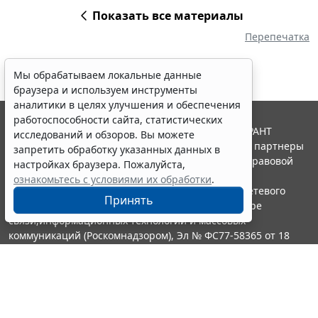
Показать все материалы
Перепечатка
Мы обрабатываем локальные данные
браузера и используем инструменты
аналитики в целях улучшения и обеспечения
работоспособности сайта, статистических
© ООО "НПП "ГАРАНТ-СЕРВИС", 2026. Система ГАРАНТ
исследований и обзоров. Вы можете
выпускается с 1990 года. Компания "Гарант" и ее партнеры
запретить обработку указанных данных в
являются участниками Российской ассоциации правовой
настройках браузера. Пожалуйста,
информации ГАРАНТ.
ознакомьтесь с условиями их обработки
.
Портал ГАРАНТ.РУ зарегистрирован в качестве сетевого
Принять
издания Федеральной службой по надзору в сфере
связи,информационных технологий и массовых
коммуникаций (Роскомнадзором), Эл № ФС77-58365 от 18
июня 2014 года.
16+
Контакты
8-800-200-88-88