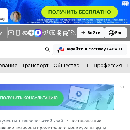
м
Войти
Eng
Перейти в систему ГАРАНТ
ование
Транспорт
Общество
IT
Профессия
П
кументы. Ставропольский край
Постановление
ановлении величины прожиточного минимума на душу