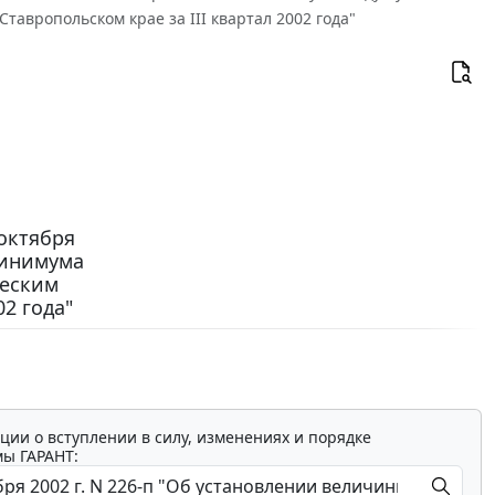
авропольском крае за III квартал 2002 года"
октября
минимума
ческим
02 года"
о
ции о вступлении в силу, изменениях и порядке
мы ГАРАНТ: