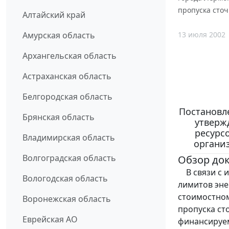
пропуска сто
Алтайский край
13 июля 2002
Амурская область
Архангельская область
Астраханская область
Белгородская область
Постановле
Брянская область
утверж
ресурс
Владимирская область
организ
Волгоградская область
Обзор до
В связи с и
Вологодская область
лимитов эне
стоимостном
Воронежская область
пропуска ст
Еврейская АО
финансируем