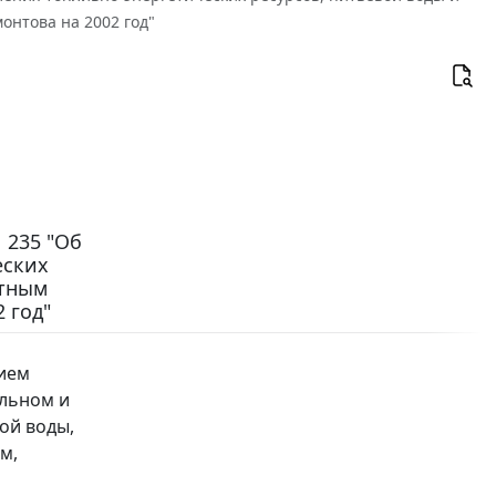
нтова на 2002 год"
 235 "Об
еских
етным
 год"
нием
альном и
ой воды,
м,