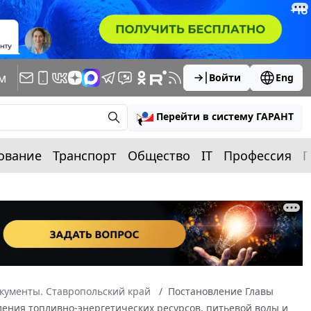
м
Войти
Eng
Перейти в систему ГАРАНТ
ование
Транспорт
Общество
IT
Профессия
П
кументы. Ставропольский край
Постановление Главы
ления топливно-энергетических ресурсов, питьевой воды и