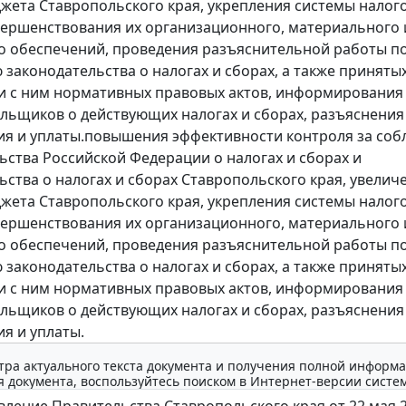
жета Ставропольского края, укрепления системы налог
вершенствования их организационного, материального 
о обеспечений, проведения разъяснительной работы п
законодательства о налогах и сборах, а также принятых
и с ним нормативных правовых актов, информирования
льщиков о действующих налогах и сборах, разъяснения
ия и уплаты.повышения эффективности контроля за со
ьства Российской Федерации о налогах и сборах и
ьства о налогах и сборах Ставропольского края, увелич
жета Ставропольского края, укрепления системы налог
вершенствования их организационного, материального 
о обеспечений, проведения разъяснительной работы п
законодательства о налогах и сборах, а также принятых
и с ним нормативных правовых актов, информирования
льщиков о действующих налогах и сборах, разъяснения
ия и уплаты.
тра актуального текста документа и получения полной информа
 документа, воспользуйтесь поиском в Интернет-версии систе