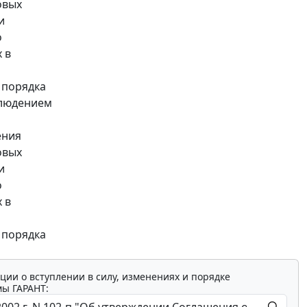
овых
и
о
 в
 порядка
блюдением
ения
овых
и
о
 в
 порядка
ции о вступлении в силу, изменениях и порядке
мы ГАРАНТ: