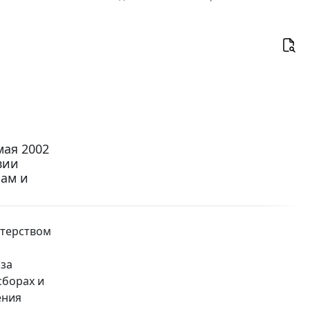
мая 2002
вии
рам и
терством
 за
сборах и
ения