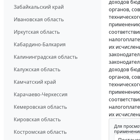
доходов бюд
Забайкальский край
органов, со
техническог
Ивановская область
применению 
соответстви
Иркутская область
налогоплате
Кабардино-Балкария
их исчислен
законодател
Калининградская область
законодател
доходов бюд
Калужская область
органов, со
Камчатский край
техническог
применению 
Карачаево-Черкессия
соответстви
налогоплате
Кемеровская область
их исчислен
Кировская область
Для просмо
применения
Костромская область