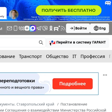
м
Войти
Eng
Перейти в систему ГАРАНТ
ование
Транспорт
Общество
IT
Профессия
П
кументы. Ставропольский край
Постановление
ении Соглашения о взаимодействии Министерства Российской