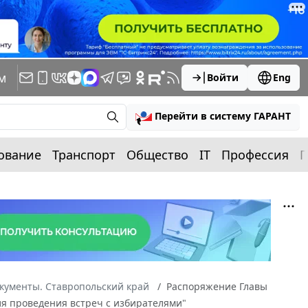
м
Войти
Eng
Перейти в систему ГАРАНТ
ование
Транспорт
Общество
IT
Профессия
П
кументы. Ставропольский край
Распоряжение Главы
для проведения встреч с избирателями"