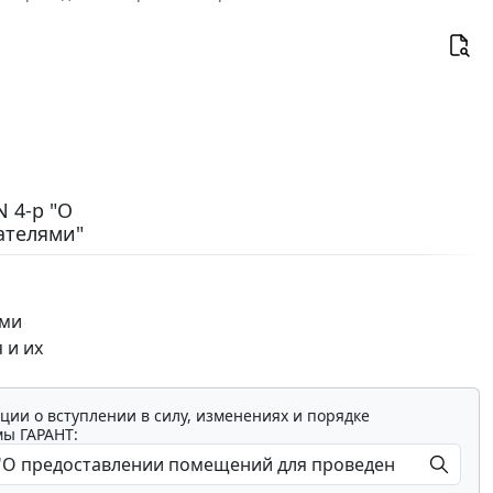
N 4-р "О
ателями"
я
ями
 и их
ции о вступлении в силу, изменениях и порядке
мы ГАРАНТ: