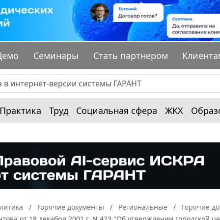
Демо
Семинары
Стать партнером
Клиента
Практика
Труд
Социальная сфера
ЖКХ
Образ
алитика
Горячие документы
Региональные
Горячие до
това от 18 декабря 2001 г. N 423 "Об утверждении городской