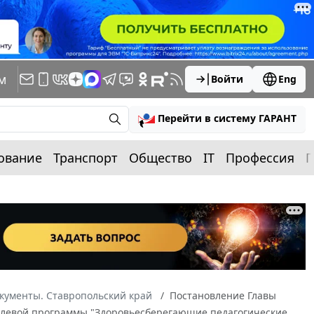
м
Войти
Eng
Перейти в систему ГАРАНТ
ование
Транспорт
Общество
IT
Профессия
П
кументы. Ставропольский край
Постановление Главы
 целевой программы "Здоровьесберегающие педагогические