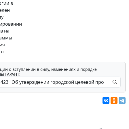
огии в
елен
му
мировании
в на
раммы
ия
го
ции о вступлении в силу, изменениях и порядке
мы ГАРАНТ: