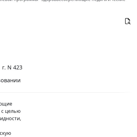
г. N 423
зовании
ающие
 с целью
идности,
дскую