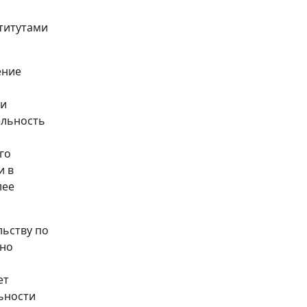
титутами
ение
ми
ельность
го
и в
лее
ьству по
ьно
ет
ьности