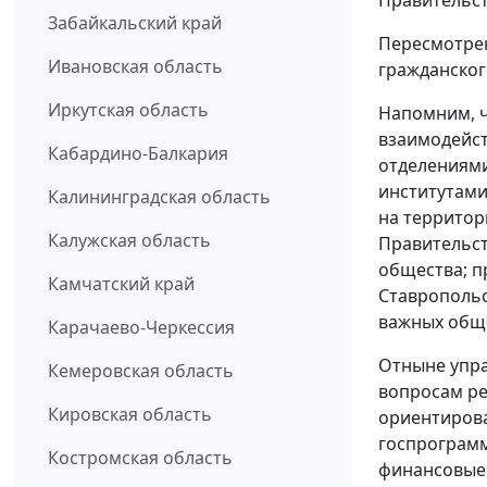
Забайкальский край
Пересмотрен
Ивановская область
гражданског
Иркутская область
Напомним, ч
взаимодейст
Кабардино-Балкария
отделениям
институтами
Калининградская область
на территор
Калужская область
Правительст
общества; п
Камчатский край
Ставропольс
важных общ
Карачаево-Черкессия
Отныне упра
Кемеровская область
вопросам ре
Кировская область
ориентирова
госпрограмм
Костромская область
финансовые,