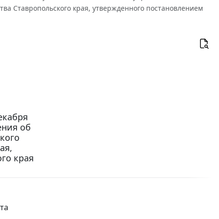
тва Ставропольского края, утвержденного постановлением
екабря
ения об
кого
ая,
го края
та