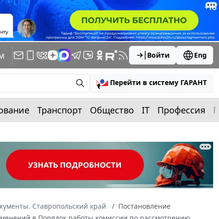
м
Войти
Eng
Перейти в систему ГАРАНТ
ование
Транспорт
Общество
IT
Профессия
П
кументы. Ставропольский край
Постановление
 изменений в Порядок работы комиссии по рассмотрению