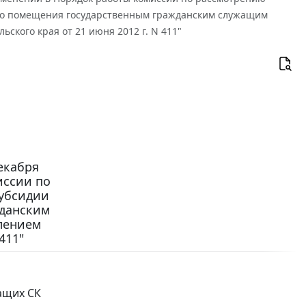
го помещения государственным гражданским служащим
ского края от 21 июня 2012 г. N 411"
екабря
иссии по
субсидии
жданским
лением
411"
ащих СК