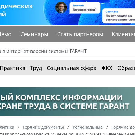
Демо
Семинары
Стать партнером
Клиента
Практика
Труд
Социальная сфера
ЖКХ
Образ
алитика
Горячие документы
Региональные
Горячие до
тавропольского края от 15 декабря 2015 г. N 694 "О внесении