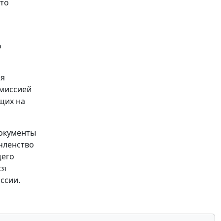
что
о
ия
омиссией
ящих на
документы
 членство
щего
ся
ссии.