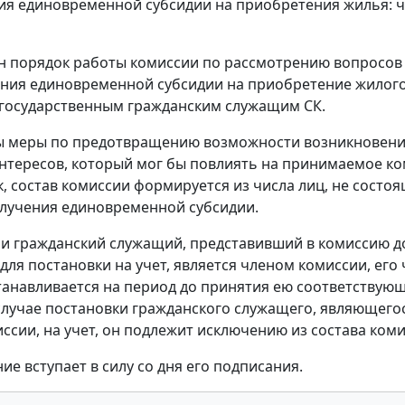
ия единовременной субсидии на приобретения жилья: 
 порядок работы комиссии по рассмотрению вопросов
ния единовременной субсидии на приобретение жилог
государственным гражданским служащим СК.
ы меры по предотвращению возможности возникновен
нтересов, который мог бы повлиять на принимаемое к
к, состав комиссии формируется из числа лиц, не состо
олучения единовременной субсидии.
сли гражданский служащий, представивший в комиссию 
 для постановки на учет, является членом комиссии, его
танавливается на период до принятия ею соответствую
случае постановки гражданского служащего, являющего
ссии, на учет, он подлежит исключению из состава коми
ие вступает в силу со дня его подписания.