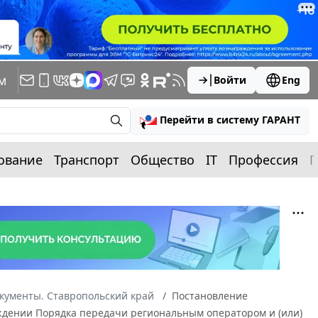
м
Войти
Eng
Перейти в систему ГАРАНТ
ование
Транспорт
Общество
IT
Профессия
П
кументы. Ставропольский край
Постановление
ерждении Порядка передачи региональным оператором и (или)