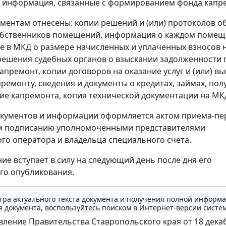
 информация, связанные с формированием фонда капр
ументам отнесены: копии решений и (или) протоколов 
обственников помещений, информация о каждом помещ
е в МКД о размере начисленных и уплаченных взносов 
решения судебных органов о взыскании задолженности 
капремонт, копии договоров на оказание услуг и (или) в
премонту, сведения и документы о кредитах, займах, по
ие капремонта, копия технической документации на МК
кументов и информации оформляется актом приема-пе
 подписанию уполномоченными представителями
го оператора и владельца специального счета.
ие вступает в силу на следующий день после дня его
го опубликования.
тра актуального текста документа и получения полной информа
 документа, воспользуйтесь поиском в Интернет-версии систе