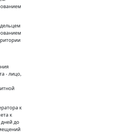
рованием
адельцем
рованием
рритории
ения
а - лицо,
дитной
ератора к
ета к
 дней до
омещений