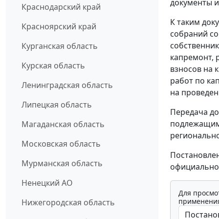
документы и
Краснодарский край
К таким док
Красноярский край
собраний с
собственник
Курганская область
капремонт, 
Курская область
взносов на 
работ по ка
Ленинградская область
на проведен
Липецкая область
Передача до
подлежащим
Магаданская область
регионально
Московская область
Постановлен
Мурманская область
официально
Ненецкий АО
Для просмо
применения
Нижегородская область