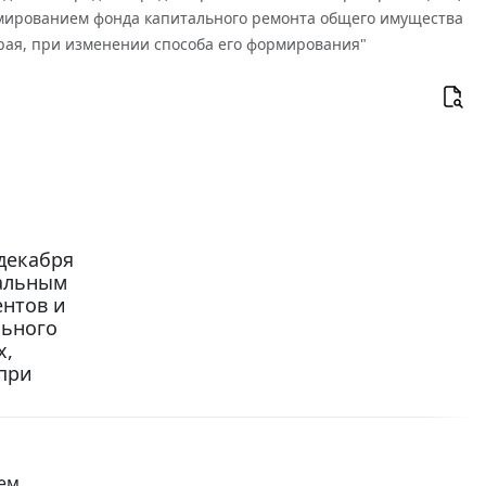
рмированием фонда капитального ремонта общего имущества
рая, при изменении способа его формирования"
декабря
нальным
ентов и
льного
х,
при
цем