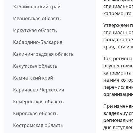
специальног
Забайкальский край
капремонта
Ивановская область
Утвержден п
Иркутская область
специальног
фонда капре
Кабардино-Балкария
края, при и
Калининградская область
Так, регион
осуществляе
Калужская область
капремонта 
Камчатский край
на имя кото
перечислени
Карачаево-Черкессия
организации
Кемеровская область
При изменен
владельцу с
Кировская область
регионально
Костромская область
дня вступле