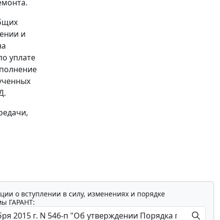
емонта.
общих
ении и
на
по уплате
ыполнение
лученных
Д.
редачи,
ции о вступлении в силу, изменениях и порядке
мы ГАРАНТ: