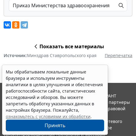
Показать все материалы
Источник:
Минздрав Ставропольского края
Перепечатка
Мы обрабатываем локальные данные
браузера и используем инструменты
аналитики в целях улучшения и обеспечения
работоспособности сайта, статистических
© ООО "НПП "ГАРАНТ-СЕРВИС", 2026. Система ГАРАНТ
исследований и обзоров. Вы можете
выпускается с 1990 года. Компания "Гарант" и ее партнеры
запретить обработку указанных данных в
являются участниками Российской ассоциации правовой
настройках браузера. Пожалуйста,
информации ГАРАНТ.
ознакомьтесь с условиями их обработки
.
Портал ГАРАНТ.РУ зарегистрирован в качестве сетевого
Принять
издания Федеральной службой по надзору в сфере
связи,информационных технологий и массовых