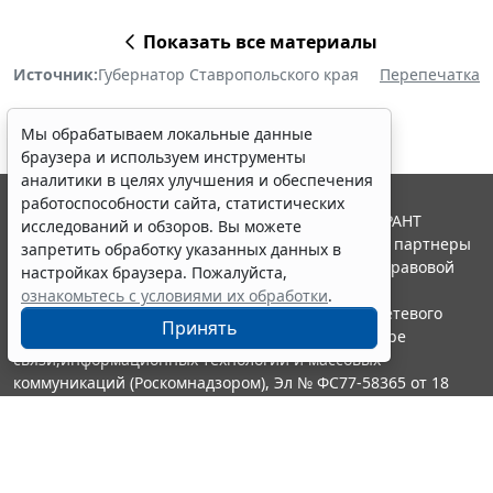
Показать все материалы
Источник:
Губернатор Ставропольского края
Перепечатка
Мы обрабатываем локальные данные
браузера и используем инструменты
аналитики в целях улучшения и обеспечения
работоспособности сайта, статистических
© ООО "НПП "ГАРАНТ-СЕРВИС", 2026. Система ГАРАНТ
исследований и обзоров. Вы можете
выпускается с 1990 года. Компания "Гарант" и ее партнеры
запретить обработку указанных данных в
являются участниками Российской ассоциации правовой
настройках браузера. Пожалуйста,
информации ГАРАНТ.
ознакомьтесь с условиями их обработки
.
Портал ГАРАНТ.РУ зарегистрирован в качестве сетевого
Принять
издания Федеральной службой по надзору в сфере
связи,информационных технологий и массовых
коммуникаций (Роскомнадзором), Эл № ФС77-58365 от 18
июня 2014 года.
16+
Контакты
8-800-200-88-88