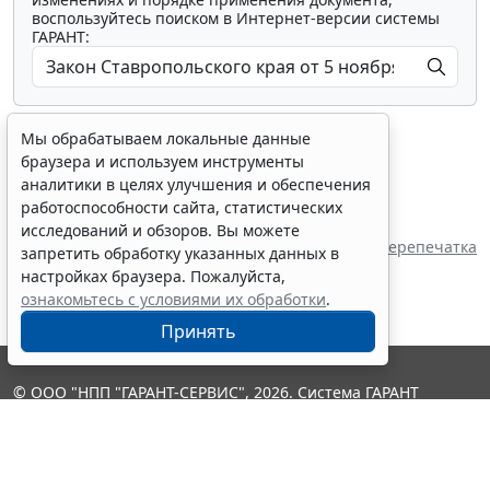
воспользуйтесь поиском в Интернет-версии системы
ГАРАНТ:
Мы обрабатываем локальные данные
браузера и используем инструменты
аналитики в целях улучшения и обеспечения
работоспособности сайта, статистических
Показать все материалы
исследований и обзоров. Вы можете
Источник:
Дума Ставропольского края
Перепечатка
запретить обработку указанных данных в
настройках браузера. Пожалуйста,
ознакомьтесь с условиями их обработки
.
Принять
© ООО "НПП "ГАРАНТ-СЕРВИС", 2026. Система ГАРАНТ
выпускается с 1990 года. Компания "Гарант" и ее партнеры
являются участниками Российской ассоциации правовой
информации ГАРАНТ.
Контакты
8-800-200-88-88