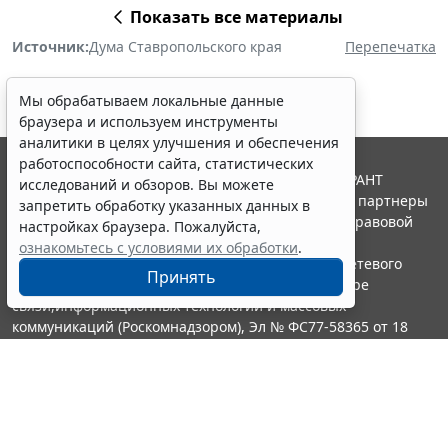
Показать все материалы
Источник:
Дума Ставропольского края
Перепечатка
Мы обрабатываем локальные данные
браузера и используем инструменты
аналитики в целях улучшения и обеспечения
работоспособности сайта, статистических
© ООО "НПП "ГАРАНТ-СЕРВИС", 2026. Система ГАРАНТ
исследований и обзоров. Вы можете
выпускается с 1990 года. Компания "Гарант" и ее партнеры
запретить обработку указанных данных в
являются участниками Российской ассоциации правовой
настройках браузера. Пожалуйста,
информации ГАРАНТ.
ознакомьтесь с условиями их обработки
.
Портал ГАРАНТ.РУ зарегистрирован в качестве сетевого
Принять
издания Федеральной службой по надзору в сфере
связи,информационных технологий и массовых
коммуникаций (Роскомнадзором), Эл № ФС77-58365 от 18
июня 2014 года.
16+
Контакты
8-800-200-88-88