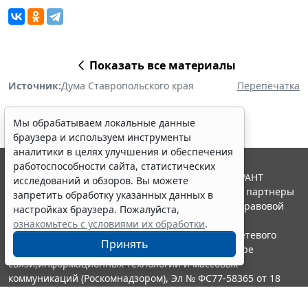
Показать все материалы
Источник:
Дума Ставропольского края
Перепечатка
Мы обрабатываем локальные данные
браузера и используем инструменты
аналитики в целях улучшения и обеспечения
работоспособности сайта, статистических
© ООО "НПП "ГАРАНТ-СЕРВИС", 2026. Система ГАРАНТ
исследований и обзоров. Вы можете
выпускается с 1990 года. Компания "Гарант" и ее партнеры
запретить обработку указанных данных в
являются участниками Российской ассоциации правовой
настройках браузера. Пожалуйста,
информации ГАРАНТ.
ознакомьтесь с условиями их обработки
.
Портал ГАРАНТ.РУ зарегистрирован в качестве сетевого
Принять
издания Федеральной службой по надзору в сфере
связи,информационных технологий и массовых
коммуникаций (Роскомнадзором), Эл № ФС77-58365 от 18
июня 2014 года.