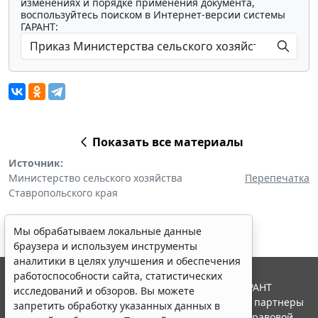
изменениях и порядке применения документа,
воспользуйтесь поиском в Интернет-версии системы
ГАРАНТ:
Показать все материалы
Источник:
Министерство сельского хозяйства
Перепечатка
Ставропольского края
Мы обрабатываем локальные данные
браузера и используем инструменты
аналитики в целях улучшения и обеспечения
работоспособности сайта, статистических
© ООО "НПП "ГАРАНТ-СЕРВИС", 2026. Система ГАРАНТ
исследований и обзоров. Вы можете
выпускается с 1990 года. Компания "Гарант" и ее партнеры
запретить обработку указанных данных в
являются участниками Российской ассоциации правовой