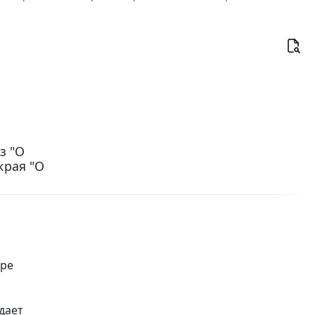
з "О
края "О
ере
дает