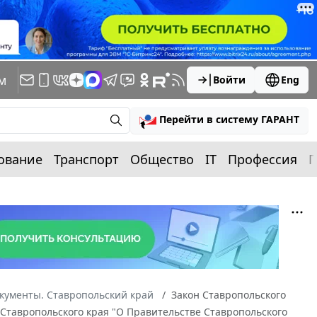
м
Войти
Eng
Перейти в систему ГАРАНТ
ование
Транспорт
Общество
IT
Профессия
П
кументы. Ставропольский край
Закон Ставропольского
а Ставропольского края "О Правительстве Ставропольского