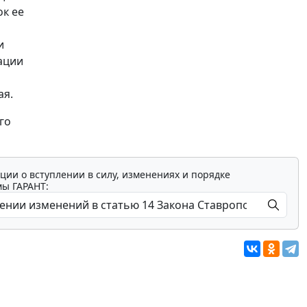
ок ее
и
ации
ая.
го
ции о вступлении в силу, изменениях и порядке
мы ГАРАНТ: