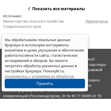
Показать все материалы
Источник:
Министерство сельского хозяйства
Перепечатка
Ставропольского края
Мы обрабатываем локальные данные
браузера и используем инструменты
аналитики в целях улучшения и обеспечения
работоспособности сайта, статистических
© ООО "НПП "ГАРАНТ-СЕРВИС", 2026. Система ГАРАНТ
исследований и обзоров. Вы можете
выпускается с 1990 года. Компания "Гарант" и ее партнеры
запретить обработку указанных данных в
являются участниками Российской ассоциации правовой
настройках браузера. Пожалуйста,
информации ГАРАНТ.
ознакомьтесь с условиями их обработки
.
Портал ГАРАНТ.РУ зарегистрирован в качестве сетевого
Принять
издания Федеральной службой по надзору в сфере
связи,информационных технологий и массовых
коммуникаций (Роскомнадзором), Эл № ФС77-58365 от 18
июня 2014 года.
16+