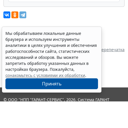
Мы обрабатываем локальные данные
Показать все материалы
браузера и используем инструменты
Источник:
аналитики в целях улучшения и обеспечения
Управление Ставропольского края по
Перепечатка
работоспособности сайта, статистических
сохранению и государственной охране
исследований и обзоров. Вы можете
объектов культурного наследия
запретить обработку указанных данных в
настройках браузера. Пожалуйста,
ознакомьтесь с условиями их обработки
.
Принять
© ООО "НПП "ГАРАНТ-СЕРВИС", 2026. Система ГАРАНТ
выпускается с 1990 года. Компания "Гарант" и ее партнеры
являются участниками Российской ассоциации правовой
информации ГАРАНТ.
Контакты
8-800-200-88-88