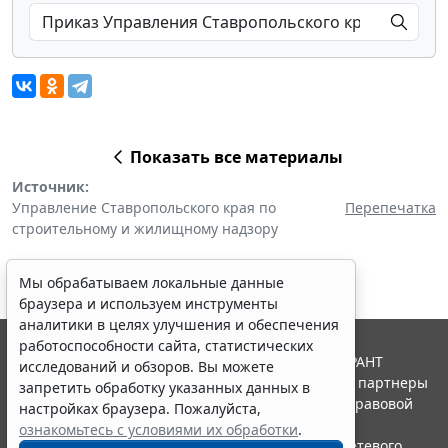
Показать все материалы
Источник:
Управление Ставропольского края по
Перепечатка
строительному и жилищному надзору
Мы обрабатываем локальные данные
браузера и используем инструменты
аналитики в целях улучшения и обеспечения
работоспособности сайта, статистических
© ООО "НПП "ГАРАНТ-СЕРВИС", 2026. Система ГАРАНТ
исследований и обзоров. Вы можете
выпускается с 1990 года. Компания "Гарант" и ее партнеры
запретить обработку указанных данных в
являются участниками Российской ассоциации правовой
настройках браузера. Пожалуйста,
информации ГАРАНТ.
ознакомьтесь с условиями их обработки
.
Портал ГАРАНТ.РУ зарегистрирован в качестве сетевого