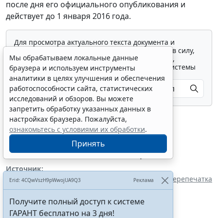
после дня его официального опубликования и
действует до 1 января 2016 года.
Для просмотра актуального текста документа и
получения полной информации о вступлении в силу,
Мы обрабатываем локальные данные
изменениях и порядке применения документа,
воспользуйтесь поиском в Интернет-версии системы
браузера и используем инструменты
ГАРАНТ:
аналитики в целях улучшения и обеспечения
работоспособности сайта, статистических
исследований и обзоров. Вы можете
запретить обработку указанных данных в
настройках браузера. Пожалуйста,
ознакомьтесь с условиями их обработки
.
Принять
Показать все материалы
Источник:
Правительство Ставропольского края
Перепечатка
Erid: 4CQwVszH9pWwojUA9Q3
Реклама
Получите полный доступ к системе
ГАРАНТ бесплатно на 3 дня!