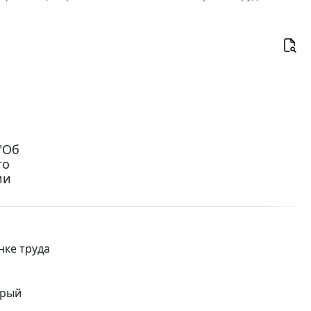
 "Об
го
ии
нке труда
орый