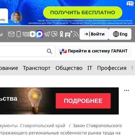
м
Войти
Eng
Перейти в систему ГАРАНТ
ование
Транспорт
Общество
IT
Профессия
П
кументы. Ставропольский край
Закон Ставропольского
а, отражающего региональные особенности рынка труда на