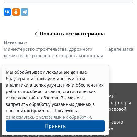
Показать все материалы
Источник:
Министерство строительства, дорожного
Перепечатка
хозяйства и транспорта Ставропольского края
Мы обрабатываем локальные данные
браузера и используем инструменты
аналитики в целях улучшения и обеспечения
работоспособности сайта, статистических
© ООО "НПП "ГАРАНТ-СЕРВИС", 2026. Система ГАРАНТ
исследований и обзоров. Вы можете
выпускается с 1990 года. Компания "Гарант" и ее партнеры
запретить обработку указанных данных в
являются участниками Российской ассоциации правовой
настройках браузера. Пожалуйста,
информации ГАРАНТ.
ознакомьтесь с условиями их обработки
.
Портал ГАРАНТ.РУ зарегистрирован в качестве сетевого
Принять
издания Федеральной службой по надзору в сфере
связи,информационных технологий и массовых