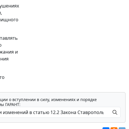
рушениях
,
лищного
ставлять
ю
жания и
ения
го
ции о вступлении в силу, изменениях и порядке
мы ГАРАНТ: