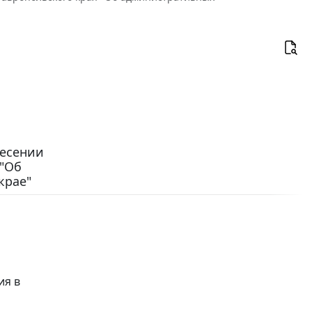
несении
 "Об
крае"
ия в