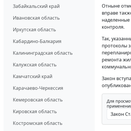
Отныне отме
Забайкальский край
вправе такж
Ивановская область
наделенные
контроля.
Иркутская область
Так, указан
Кабардино-Балкария
протоколы з
перепланир
Калининградская область
ремонта жил
Калужская область
коммунальны
Камчатский край
Закон вступ
опубликован
Карачаево-Черкессия
Кемеровская область
Для просмо
применения
Кировская область
Костромская область