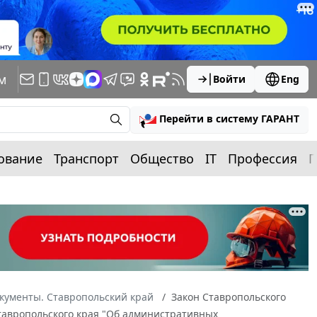
м
Войти
Eng
Перейти в систему ГАРАНТ
ование
Транспорт
Общество
IT
Профессия
П
кументы. Ставропольский край
Закон Ставропольского
 Ставропольского края "Об административных