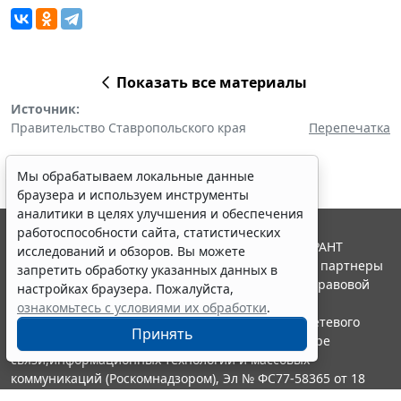
Показать все материалы
Источник:
Правительство Ставропольского края
Перепечатка
Мы обрабатываем локальные данные
браузера и используем инструменты
аналитики в целях улучшения и обеспечения
работоспособности сайта, статистических
© ООО "НПП "ГАРАНТ-СЕРВИС", 2026. Система ГАРАНТ
исследований и обзоров. Вы можете
выпускается с 1990 года. Компания "Гарант" и ее партнеры
запретить обработку указанных данных в
являются участниками Российской ассоциации правовой
настройках браузера. Пожалуйста,
информации ГАРАНТ.
ознакомьтесь с условиями их обработки
.
Портал ГАРАНТ.РУ зарегистрирован в качестве сетевого
Принять
издания Федеральной службой по надзору в сфере
связи,информационных технологий и массовых
коммуникаций (Роскомнадзором), Эл № ФС77-58365 от 18
июня 2014 года.