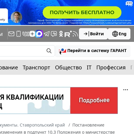
м
Войти
Eng
Перейти в систему ГАРАНТ
ование
Транспорт
Общество
IT
Профессия
П
кументы. Ставропольский край
Постановление
и изменения в подпункт 10.3 Положения о министерстве