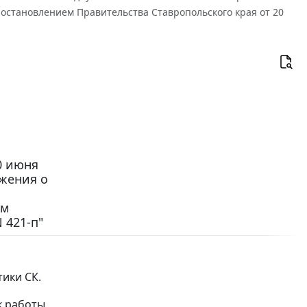
остановлением Правительства Ставропольского края от 20
0 июня
ожения о
и
ем
 421-п"
ики СК.
к работы