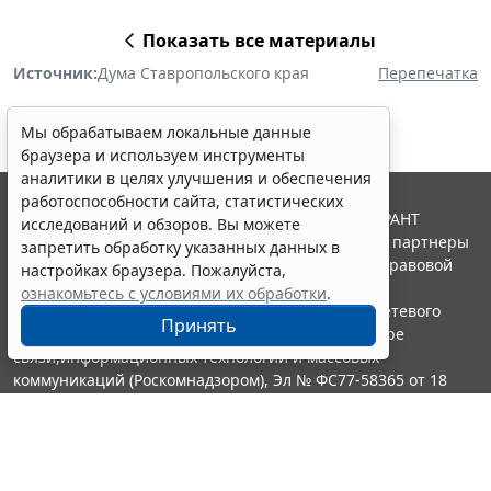
Показать все материалы
Источник:
Дума Ставропольского края
Перепечатка
Мы обрабатываем локальные данные
браузера и используем инструменты
аналитики в целях улучшения и обеспечения
работоспособности сайта, статистических
© ООО "НПП "ГАРАНТ-СЕРВИС", 2026. Система ГАРАНТ
исследований и обзоров. Вы можете
выпускается с 1990 года. Компания "Гарант" и ее партнеры
запретить обработку указанных данных в
являются участниками Российской ассоциации правовой
настройках браузера. Пожалуйста,
информации ГАРАНТ.
ознакомьтесь с условиями их обработки
.
Портал ГАРАНТ.РУ зарегистрирован в качестве сетевого
Принять
издания Федеральной службой по надзору в сфере
связи,информационных технологий и массовых
коммуникаций (Роскомнадзором), Эл № ФС77-58365 от 18
июня 2014 года.
16+
Контакты
8-800-200-88-88