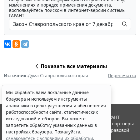
изменениях и порядке применения документа,
воспользуйтесь поиском в Интернет-версии системы
ГАРАНТ:
Показать все материалы
Источник:
Дума Ставропольского края
Перепечатка
Мы обрабатываем локальные данные
браузера и используем инструменты
аналитики в целях улучшения и обеспечения
работоспособности сайта, статистических
© ООО "НПП "ГАРАНТ-СЕРВИС", 2026. Система ГАРАНТ
исследований и обзоров. Вы можете
выпускается с 1990 года. Компания "Гарант" и ее партнеры
запретить обработку указанных данных в
являются участниками Российской ассоциации правовой
настройках браузера. Пожалуйста,
информации ГАРАНТ.
ознакомьтесь с условиями их обработки
.