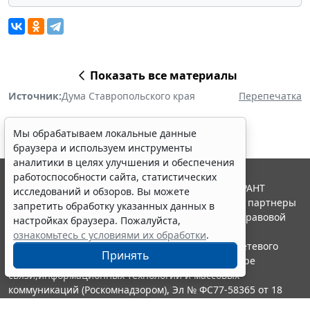
Показать все материалы
Источник:
Дума Ставропольского края
Перепечатка
Мы обрабатываем локальные данные
браузера и используем инструменты
аналитики в целях улучшения и обеспечения
работоспособности сайта, статистических
© ООО "НПП "ГАРАНТ-СЕРВИС", 2026. Система ГАРАНТ
исследований и обзоров. Вы можете
выпускается с 1990 года. Компания "Гарант" и ее партнеры
запретить обработку указанных данных в
являются участниками Российской ассоциации правовой
настройках браузера. Пожалуйста,
информации ГАРАНТ.
ознакомьтесь с условиями их обработки
.
Портал ГАРАНТ.РУ зарегистрирован в качестве сетевого
Принять
издания Федеральной службой по надзору в сфере
связи,информационных технологий и массовых
коммуникаций (Роскомнадзором), Эл № ФС77-58365 от 18
июня 2014 года.