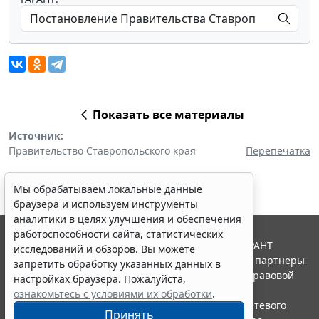
Показать все материалы
Источник:
Правительство Ставропольского края
Перепечатка
Мы обрабатываем локальные данные
браузера и используем инструменты
аналитики в целях улучшения и обеспечения
работоспособности сайта, статистических
© ООО "НПП "ГАРАНТ-СЕРВИС", 2026. Система ГАРАНТ
исследований и обзоров. Вы можете
выпускается с 1990 года. Компания "Гарант" и ее партнеры
запретить обработку указанных данных в
являются участниками Российской ассоциации правовой
настройках браузера. Пожалуйста,
информации ГАРАНТ.
ознакомьтесь с условиями их обработки
.
Портал ГАРАНТ.РУ зарегистрирован в качестве сетевого
Принять